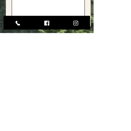
Envoyer
Adresse
16 rue Thiers
94130 Nogent-sur-Marne
Téléphone